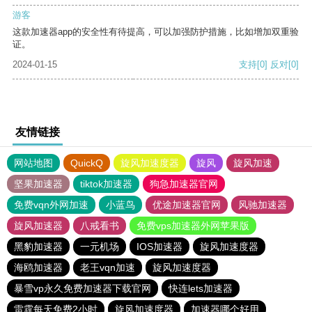
游客
这款加速器app的安全性有待提高，可以加强防护措施，比如增加双重验
证。
2024-01-15
支持
[0]
反对
[0]
友情链接
网站地图
QuickQ
旋风加速度器
旋风
旋风加速
坚果加速器
tiktok加速器
狗急加速器官网
免费vqn外网加速
小蓝鸟
优途加速器官网
风驰加速器
旋风加速器
八戒看书
免费vps加速器外网苹果版
黑豹加速器
一元机场
IOS加速器
旋风加速度器
海鸥加速器
老王vqn加速
旋风加速度器
暴雪vp永久免费加速器下载官网
快连lets加速器
雷霆每天免费2小时
旋风加速度器
加速器哪个好用